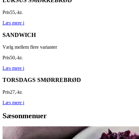
LUKSUS SMØRREBRØD
Pris
55
,
-
kr.
Læs mere
i
SANDWICH
Vælg mellem flere varianter
Pris
50
,
-
kr.
Læs mere
i
TORSDAGS SMØRREBRØD
Pris
27
,
-
kr.
Læs mere
i
Sæsonmenuer