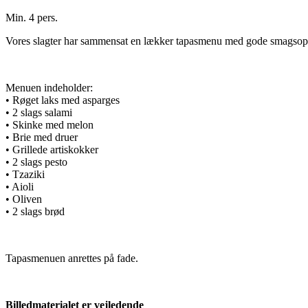
Min. 4 pers.
Vores slagter har sammensat en lækker tapasmenu med gode smagsoplev
Menuen indeholder:
• Røget laks med asparges
• 2 slags salami
• Skinke med melon
• Brie med druer
• Grillede artiskokker
• 2 slags pesto
• Tzaziki
• Aioli
• Oliven
• 2 slags brød
Tapasmenuen anrettes på fade.
Billedmaterialet er vejledende