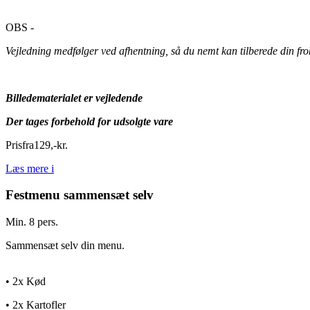
OBS -
Vejledning medfølger ved afhentning, så du nemt kan tilberede din f
Billedematerialet er vejledende
Der tages forbehold for udsolgte vare
Pris
fra
129
,
-
kr.
Læs mere
i
Festmenu sammensæt selv
Min. 8 pers.
Sammensæt selv din menu.
• 2x Kød
• 2x Kartofler