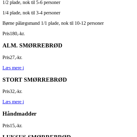
1/2 plade, nok til 5-6 personer
1/4 plade, nok til 3-4 personer
Børne pålægsmand 1/1 plade, nok til 10-12 personer
Pris
180
,
-
kr.
ALM. SMØRREBRØD
Pris
27
,
-
kr.
Læs mere
i
STORT SMØRREBRØD
Pris
32
,
-
kr.
Læs mere
i
Håndmadder
Pris
15
,
-
kr.