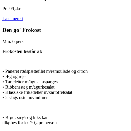
Pris
99
,
-
kr.
Læs mere
i
Den go' Frokost
Min. 6 pers.
Frokosten består af:
• Paneret rødspættefilet m/remoulade og citron
• Æg og rejer
• Tarteletter m/høns i asparges
• Ribbenssteg m/agurkesalat
• Klassiske frikadeller m/kartoffelsalat
• 2 slags oste m/vindruer
• Brød, smør og kiks kan
tilkøbes for kr. 20,- pr. person